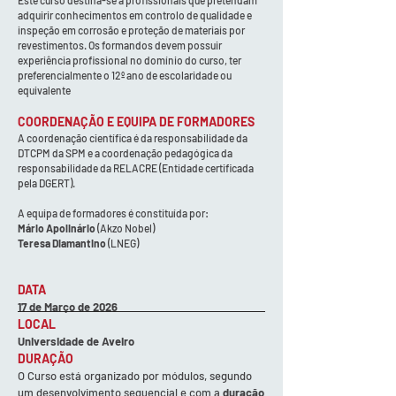
Este curso destina-se a profissionais que pretendam
adquirir conhecimentos em controlo de qualidade e
inspeção em corrosão e proteção de materiais por
revestimentos. Os formandos devem possuir
experiência profissional no domínio do curso, ter
preferencialmente o 12º ano de escolaridade ou
equivalente
COORDENAÇÃO E EQUIPA DE FORMADORES
A coordenação científica é da responsabilidade da
DTCPM da SPM e a coordenação pedagógica da
responsabilidade da RELACRE (Entidade certificada
pela DGERT).
A equipa de formadores é constituída por:
Mário Apolinário
(Akzo Nobel)
Teresa Diamantino
(LNEG)
DATA
17 de Março de 2026
LOCAL
Universidade de Aveiro
DURAÇÃO
O Curso está organizado por módulos, segundo
um desenvolvimento sequencial e com a
duração